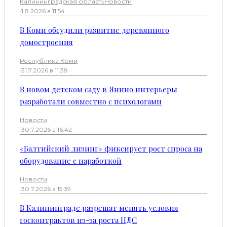
Калининградская область
Новости
·
1.8.2026 в 11:54
В Коми обсудили развитие деревянного
домостроения
Республика Коми
·
31.7.2026 в 11:38
В новом детском саду в Янино интерьеры
разработали совместно с психологами
Новости
·
30.7.2026 в 16:42
«Балтийский лизинг» фиксирует рост спроса на
оборудование с наработкой
Новости
·
30.7.2026 в 15:39
В Калининграде разрешат менять условия
госконтрактов из-за роста НДС