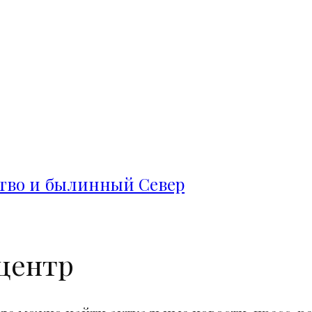
ство и былинный Север
центр