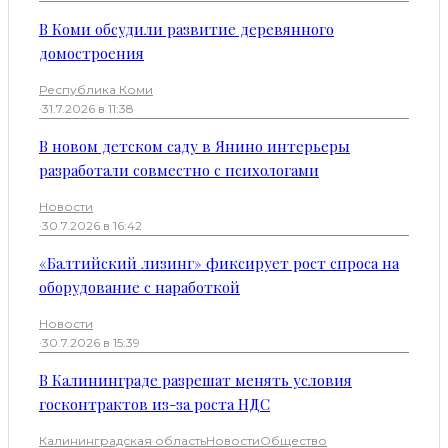
В Коми обсудили развитие деревянного
домостроения
Республика Коми
·
31.7.2026 в 11:38
В новом детском саду в Янино интерьеры
разработали совместно с психологами
Новости
·
30.7.2026 в 16:42
«Балтийский лизинг» фиксирует рост спроса на
оборудование с наработкой
Новости
·
30.7.2026 в 15:39
В Калининграде разрешат менять условия
госконтрактов из-за роста НДС
Калининградская область
Новости
Общество