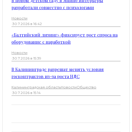
В новом детском саду в Янино интерьеры
разработали совместно с психологами
Новости
·
30.7.2026 в 16:42
«Балтийский лизинг» фиксирует рост спроса на
оборудование с наработкой
Новости
·
30.7.2026 в 15:39
В Калининграде разрешат менять условия
госконтрактов из-за роста НДС
Калининградская область
Новости
Общество
·
30.7.2026 в 15:14