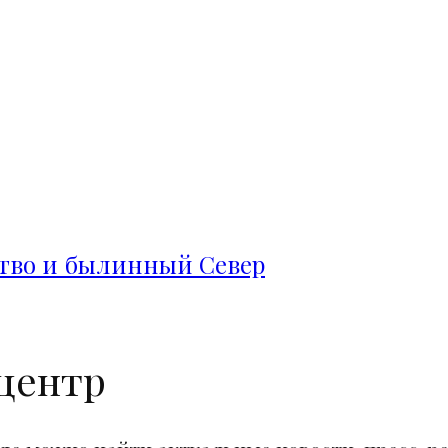
ство и былинный Север
центр