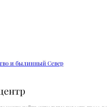
ство и былинный Север
центр