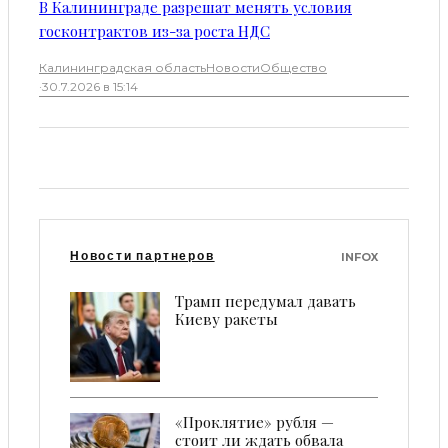
В Калининграде разрешат менять условия
госконтрактов из-за роста НДС
Калининградская область
Новости
Общество
·
30.7.2026 в 15:14
Новости партнеров
INFOX
Трамп передумал давать
Киеву ракеты
«Проклятие» рубля —
стоит ли ждать обвала