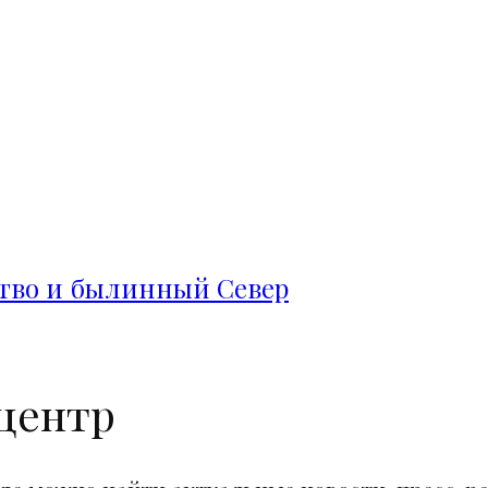
ство и былинный Север
центр