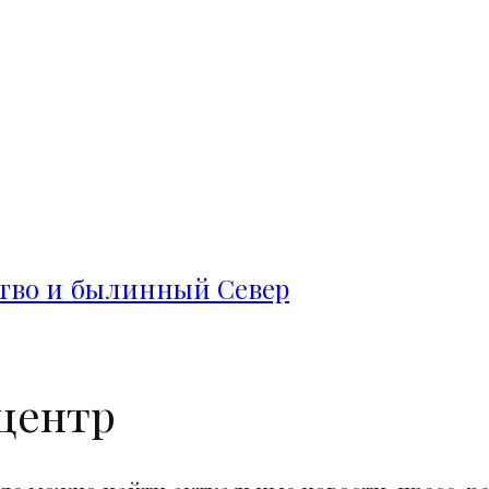
ство и былинный Север
центр