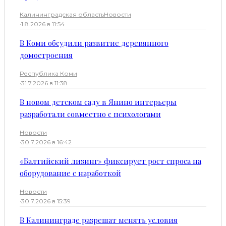
Калининградская область
Новости
·
1.8.2026 в 11:54
В Коми обсудили развитие деревянного
домостроения
Республика Коми
·
31.7.2026 в 11:38
В новом детском саду в Янино интерьеры
разработали совместно с психологами
Новости
·
30.7.2026 в 16:42
«Балтийский лизинг» фиксирует рост спроса на
оборудование с наработкой
Новости
·
30.7.2026 в 15:39
В Калининграде разрешат менять условия