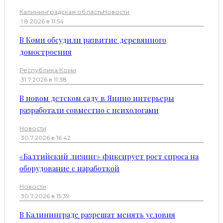
Калининградская область
Новости
·
1.8.2026 в 11:54
В Коми обсудили развитие деревянного
домостроения
Республика Коми
·
31.7.2026 в 11:38
В новом детском саду в Янино интерьеры
разработали совместно с психологами
Новости
·
30.7.2026 в 16:42
«Балтийский лизинг» фиксирует рост спроса на
оборудование с наработкой
Новости
·
30.7.2026 в 15:39
В Калининграде разрешат менять условия