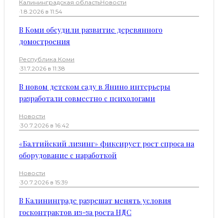
Калининградская область
Новости
·
1.8.2026 в 11:54
В Коми обсудили развитие деревянного
домостроения
Республика Коми
·
31.7.2026 в 11:38
В новом детском саду в Янино интерьеры
разработали совместно с психологами
Новости
·
30.7.2026 в 16:42
«Балтийский лизинг» фиксирует рост спроса на
оборудование с наработкой
Новости
·
30.7.2026 в 15:39
В Калининграде разрешат менять условия
госконтрактов из-за роста НДС