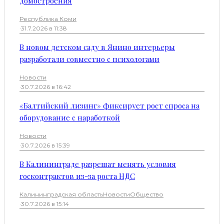
домостроения
Республика Коми
·
31.7.2026 в 11:38
В новом детском саду в Янино интерьеры
разработали совместно с психологами
Новости
·
30.7.2026 в 16:42
«Балтийский лизинг» фиксирует рост спроса на
оборудование с наработкой
Новости
·
30.7.2026 в 15:39
В Калининграде разрешат менять условия
госконтрактов из-за роста НДС
Калининградская область
Новости
Общество
·
30.7.2026 в 15:14