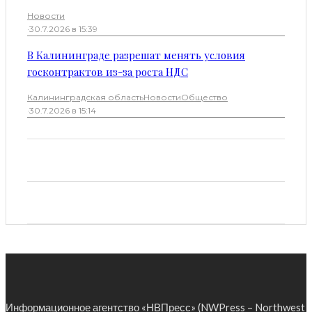
Новости
·
30.7.2026 в 15:39
В Калининграде разрешат менять условия
госконтрактов из-за роста НДС
Калининградская область
Новости
Общество
·
30.7.2026 в 15:14
Информационное агентство «НВПресс» (NWPress – Northwest